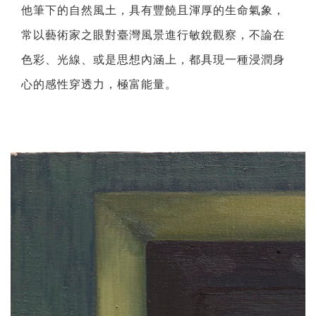
他筆下的自然風土，具有豐饒且渾厚的生命氣象，
常以藝術家之眼對臺灣風景進行敏銳觀察，不論在
色彩、光線、或是思想內涵上，都具現一種浸潤身
心的感性穿透力，極富能量。