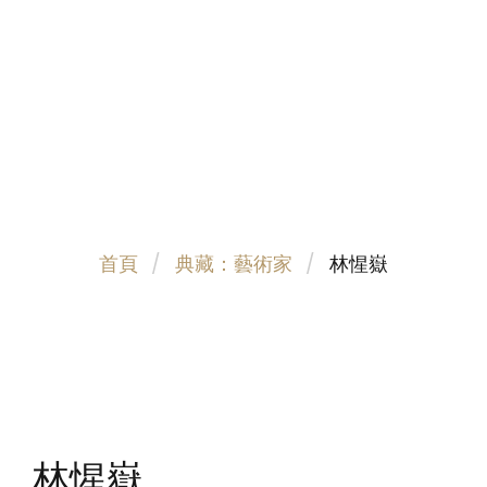
首頁
典藏：藝術家
林惺嶽
林惺嶽