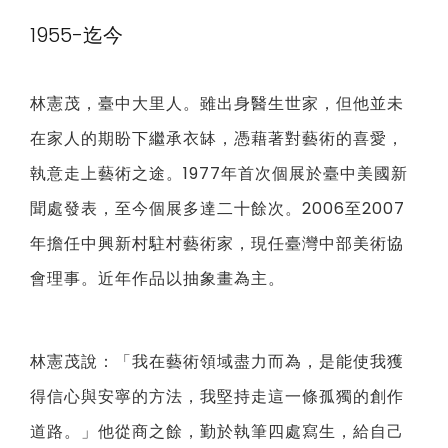
1955-迄今
林憲茂，臺中大里人。雖出身醫生世家，但他並未
在家人的期盼下繼承衣缽，憑藉著對藝術的喜愛，
執意走上藝術之途。1977年首次個展於臺中美國新
聞處發表，至今個展多達二十餘次。2006至2007
年擔任中興新村駐村藝術家，現任臺灣中部美術協
會理事。近年作品以抽象畫為主。
林憲茂說：「我在藝術領域盡力而為，是能使我獲
得信心與安寧的方法，我堅持走這一條孤獨的創作
道路。」他從商之餘，勤於執筆四處寫生，給自己