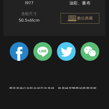
1977
油彩、畫布
含框尺寸
數位典藏
50.5×61cm
鹿港是座位於彰化的百年老鎮，曾是極其繁榮的商業港都，
在此處聚集了許多商行和巨富。從牆面斑駁但結構依然堅固
的巨大房屋，我們便能推知一二。夕陽在老屋和破舊的四輪
車上灑下溫暖的懷舊光暈。而在街上行走的人們，就好似生