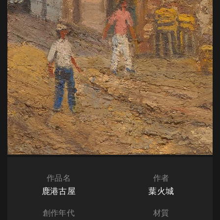
作品名
作者
鹿港古屋
葉火城
創作年代
材質