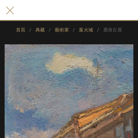
首頁
典藏
藝術家
葉火城
鹿港古屋