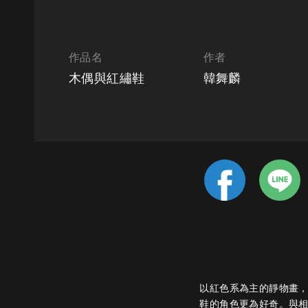
作品名
作者
木偶與紅繡鞋
韓舞麟
以紅色系為主的靜物畫
鞋的角色更為好奇。與