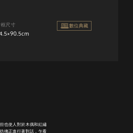
含框尺寸
數位典藏
4.5×90.5cm
但也使人對於木偶和紅繡
彷彿正進行著對話，乍看