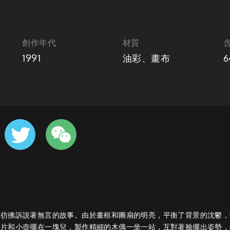
創作年代
材質
1991
油彩、畫布
6
，彷彿訴說著無言的故事。由於畫框和團扇的明亮，平衡了背景的沈鬱，
相片和小壺擺在一塊兒，製作精細的木偶一坐一站，互對著臉擺出姿勢，