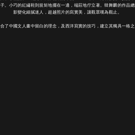
影子。小巧的紅繡鞋則規矩地擺在一邊，端莊地佇立著。韓舞麟的作品總
影變化細膩迷人，超越照片的寫實美，讓觀眾嘆為觀止。
融合了中國文人畫中留白的理念，及西洋寫實的技巧，建立其獨具一格之
下一個作品
作品主題