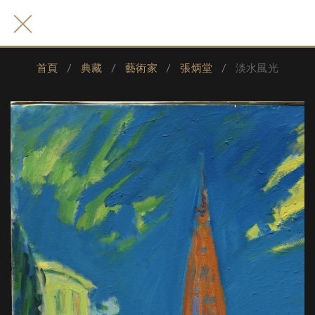
首頁
典藏
藝術家
張炳堂
淡水風光