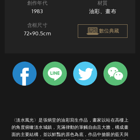
創作年代
材質
1983
油彩、畫布
含框尺寸
數位典藏
72×90.5cm
〈淡水風光〉是張炳堂的油彩寫生作品，畫家以站在高樓上
的角度俯瞰淡水城鎮，充滿律動的筆觸自由且大膽，構成畫
面的主要結構，並以鮮豔的原色為底，作品中搶眼的藍天與