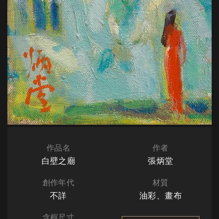
作品名
作者
白壁之廟
張炳堂
創作年代
材質
不詳
油彩、畫布
含框尺寸