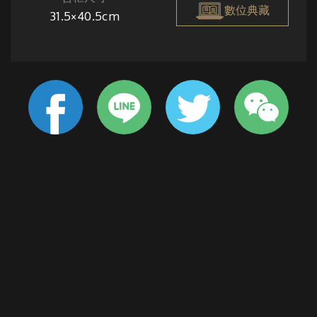
數位典藏
31.5×40.5cm
畫家以敏銳的眼光與純熟的筆法描繪出廟宇的外型，接著就
以藍白與金紅的色塊，將這〈白壁之廟〉表現得活靈活現。
傳統的寺廟建築，在張炳堂的畫筆下變得明亮而耀目，躍動
而活力的氣息，卻又不失民間信仰的親切與莊嚴。