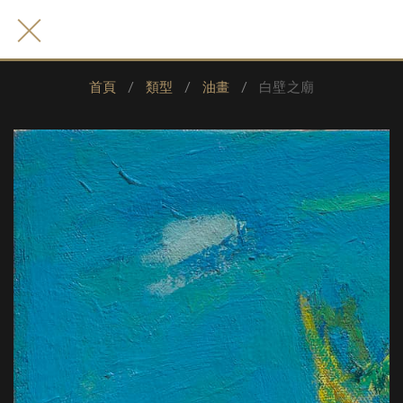
首頁
類型
油畫
白壁之廟