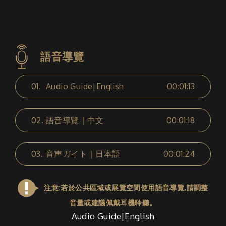
語音導覽
01.
Audio Guide|English
00:01:13
02.
語音導覽｜中文
00:01:18
03.
音声ガイト｜日本語
00:01:24
注意:若於公共區域或展覽空間使用語音導覽,請調整
音量或建議佩戴耳機聆聽。
Audio Guide|English