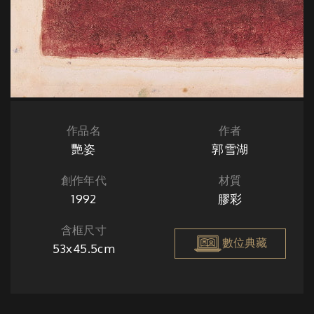
作品名
作者
艷姿
郭雪湖
創作年代
材質
1992
膠彩
含框尺寸
數位典藏
53x45.5cm