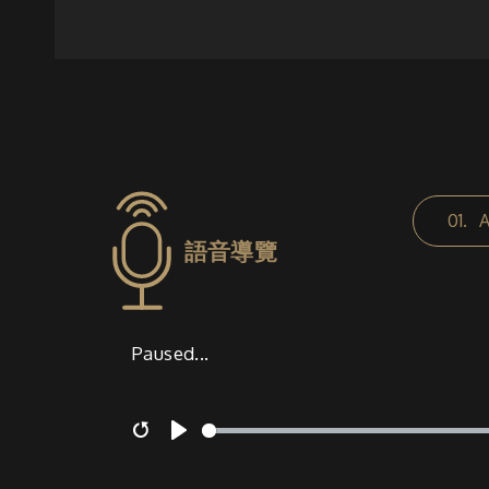
01.
語音導覽
Paused...
Restart
Play