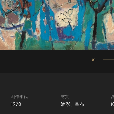
01
創作年代
材質
1970
油彩、畫布
1