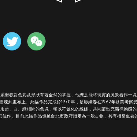
的廖繼春對色彩及形狀有著全然的掌握，他總是能將現實的風景看作一塊
提煉到畫布上。此幅作品完成於1970年，是廖繼春在1962年赴美考察
運用藍、白、綠相間的色塊，輔以符號化的線條，共同譜出充滿律動感的
彩佳作。目前此幅作品也被台北市政府指定為一般古物，具有相當重要