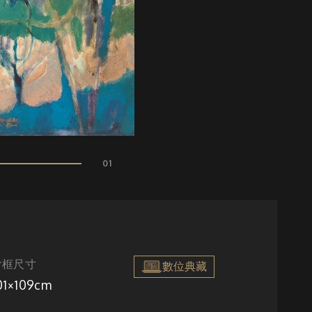
01
含框尺寸
數位典藏
01×109cm