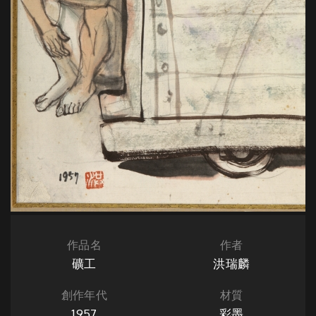
作品名
作者
礦工
洪瑞麟
創作年代
材質
1957
彩墨