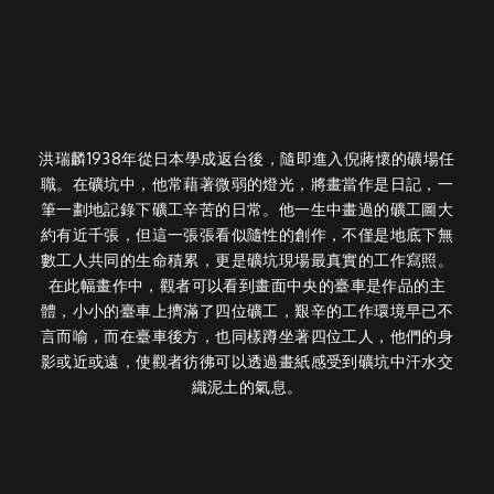
洪瑞麟1938年從日本學成返台後，隨即進入倪蔣懷的礦場任
職。在礦坑中，他常藉著微弱的燈光，將畫當作是日記，一
筆一劃地記錄下礦工辛苦的日常。他一生中畫過的礦工圖大
約有近千張，但這一張張看似隨性的創作，不僅是地底下無
數工人共同的生命積累，更是礦坑現場最真實的工作寫照。
在此幅畫作中，觀者可以看到畫面中央的臺車是作品的主
體，小小的臺車上擠滿了四位礦工，艱辛的工作環境早已不
言而喻，而在臺車後方，也同樣蹲坐著四位工人，他們的身
影或近或遠，使觀者彷彿可以透過畫紙感受到礦坑中汗水交
織泥土的氣息。