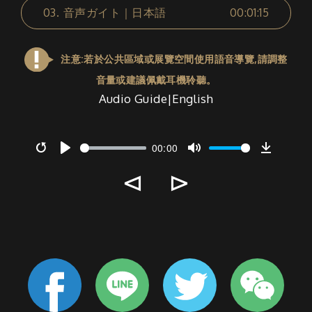
03.
音声ガイト｜日本語
00:01:15
注意:若於公共區域或展覽空間使用語音導覽,請調整
音量或建議佩戴耳機聆聽。
Audio Guide|English
00:00
Restart
Play
Mute
Downlo
⊲
⊳