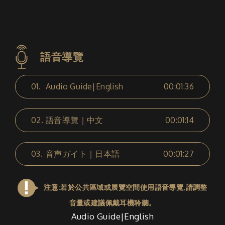
語音導覽
01.
Audio Guide|English
00:01:36
02.
語音導覽｜中文
00:01:14
03.
音声ガイト｜日本語
00:01:27
注意:若於公共區域或展覽空間使用語音導覽,請調整
音量或建議佩戴耳機聆聽。
Audio Guide|English