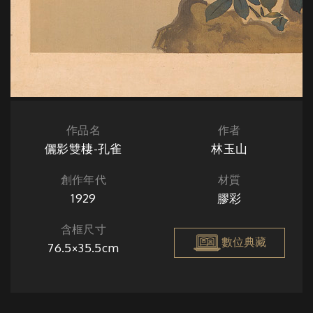
作品名
作者
儷影雙棲-孔雀
林玉山
創作年代
材質
1929
膠彩
含框尺寸
數位典藏
76.5×35.5cm