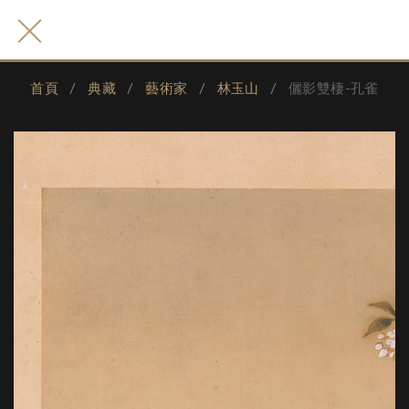
首頁
典藏
藝術家
林玉山
儷影雙棲-孔雀