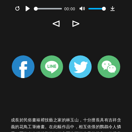
00:00
Restart
Play
Mute
Downlo
⊲
⊳
成長於民俗畫裱褙技藝之家的林玉山，十分擅長具有吉祥含
義的花鳥工筆繪畫。在此幅作品中，相互依偎的鸚鵡令人憐