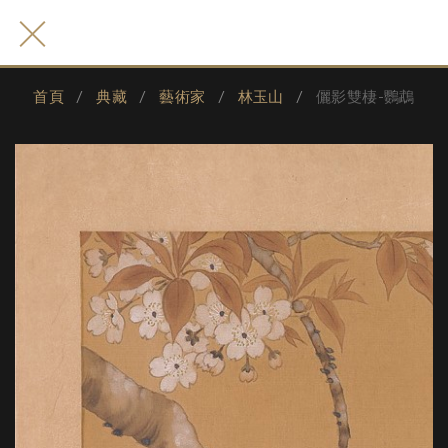
首頁
典藏
藝術家
林玉山
儷影雙棲-鸚鵡