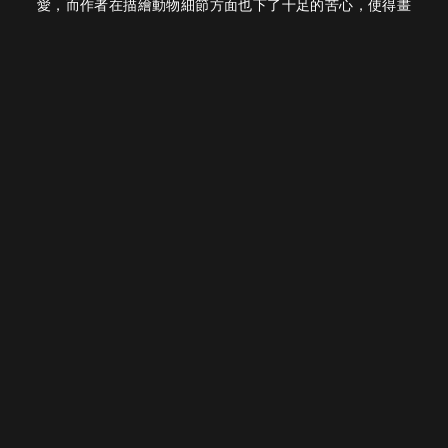
愛，而作者在描繪動物細節方面也下了十足的苦心，使得畫
面中的鸚鵡看上去活靈活現、聰慧討喜。在構圖方面，作者
將畫面中的主體鸚鵡安排在下方三分之一處，鸚鵡周遭則利
用一簇一簇的花團點綴，使得畫面雖然簡潔卻不失豐富度，
是一幅優雅、精緻的小品，值得觀者細細品味。
下一個作品
作品主題