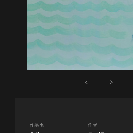
keyboard_arrow_left
keyboard_arrow_right
作品名
作者