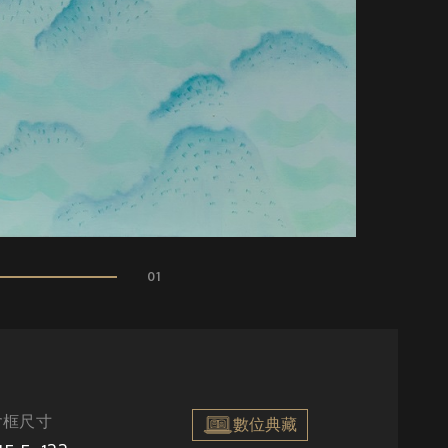
01
含框尺寸
數位典藏