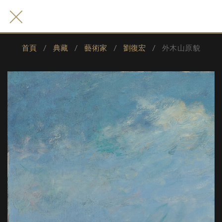
首頁
典藏
藝術家
劉復宏
外木山原貌