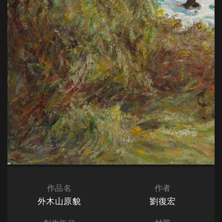
作品名
作者
外木山原貌
劉復宏