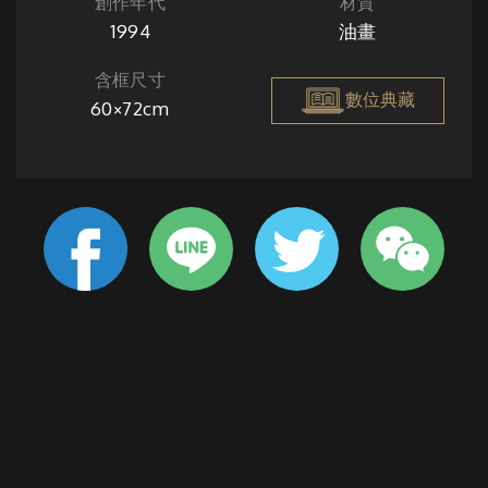
創作年代
材質
1994
油畫
含框尺寸
數位典藏
60×72cm
風光明媚的日子，數個人在岸邊欣賞海景，沿著道路行走的
人們壓低身軀，努力在強風中前進。而遠方兩艘靜止在海上
捕魚的船隻，彷彿與沿岸處在不同世界。
位在基隆海岸的外木山，一面靠海，一面靠山。岸邊草木、