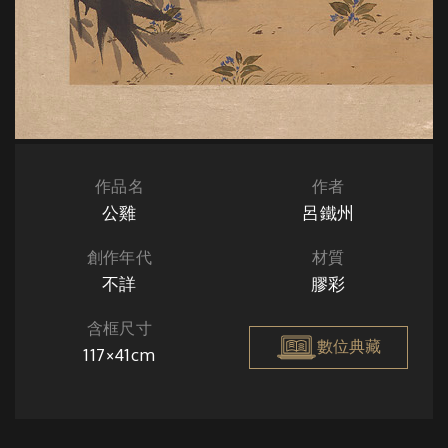
作品名
作者
公雞
呂鐵州
創作年代
材質
不詳
膠彩
含框尺寸
數位典藏
117×41cm