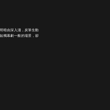
明暗由深入淺，炭筆生動
如獨幕劇一般的場景，卻