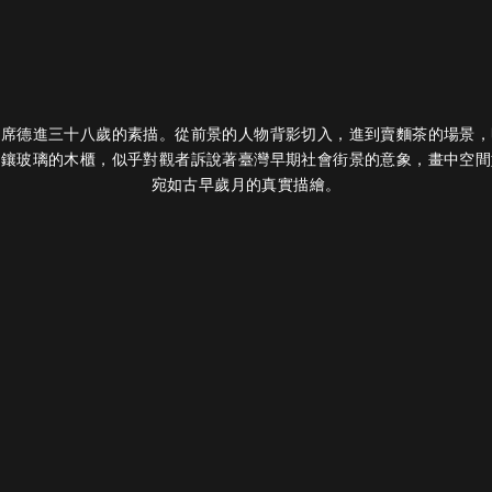
是席德進三十八歲的素描。從前景的人物背影切入，進到賣麵茶的場景，
與鑲玻璃的木櫃，似乎對觀者訴說著臺灣早期社會街景的意象，畫中空間
宛如古早歲月的真實描繪。