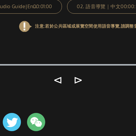
00:01:00
Audio Guide|English
02.
語音導覽｜中文
00:00:
注意:若於公共區域或展覽空間使用語音導覽,請調整
⊲
⊳