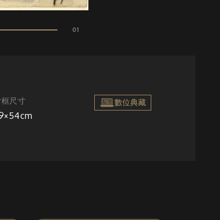
01
含框尺寸
數位典藏
9×54cm