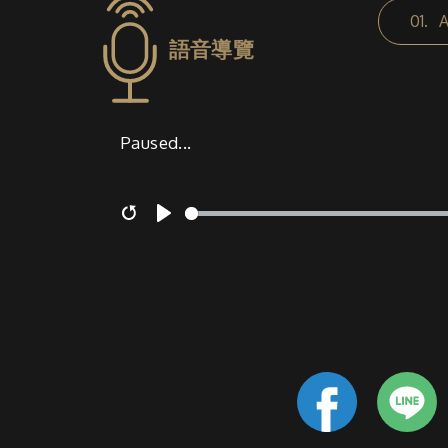
01.
語音導覽
Paused...
Restart
Play