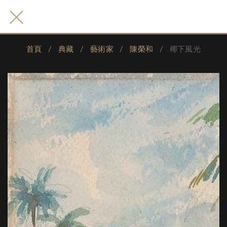
首頁
典藏
藝術家
陳榮和
椰下風光