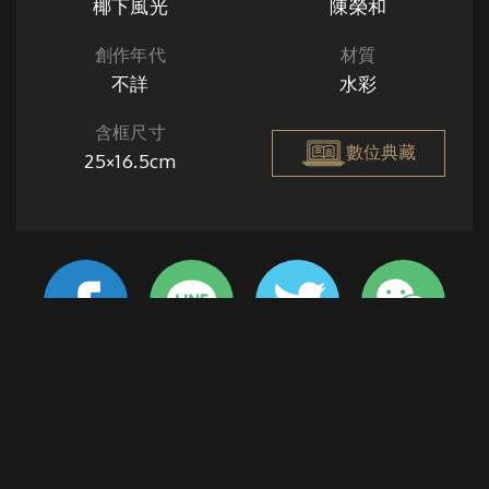
椰下風光
陳榮和
創作年代
材質
不詳
水彩
含框尺寸
數位典藏
25×16.5cm
藍天白雲光彩而亮麗，襯得椰樹扇葉更顯鮮綠耀眼，清晰的
樹影映在民房圍牆和鄉間小路上，隨著不時吹來的涼風輕搖