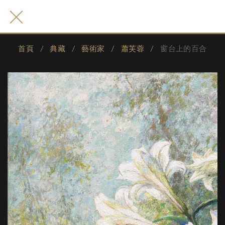
首頁
典藏
藝術家
蕭芙蓉
窗台上的百合