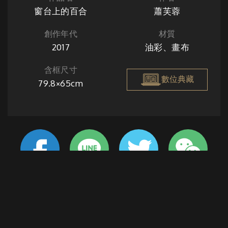
窗台上的百合
蕭芙蓉
創作年代
材質
2017
油彩、畫布
含框尺寸
數位典藏
79.8×65cm
象徵純潔的百合花，綻放在窗台邊的透明花器之中，陽光微