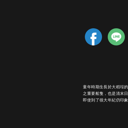
童年時期生長於大稻埕
之重要船隻，也是清末
即使到了很大年紀仍印