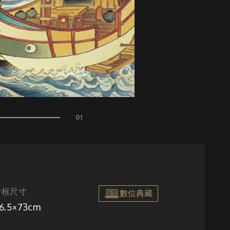
01
含框尺寸
數位典藏
6.5×73cm