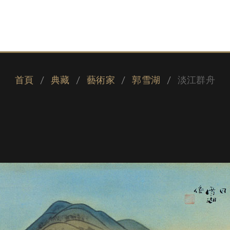
首頁
典藏
藝術家
郭雪湖
淡江群舟