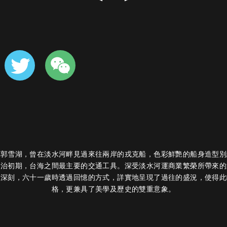
的郭雪湖，曾在淡水河畔見過來往兩岸的戎克船，色彩鮮艷的船身造型別
日治初期，台海之間最主要的交通工具。深受淡水河運商業繁榮所帶來的
象深刻，六十一歲時透過回憶的方式，詳實地呈現了過往的盛況，使得此
格，更兼具了美學及歷史的雙重意象。