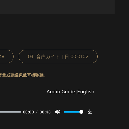
48
03.
音声ガイト｜日本語
00:01:02
音量或建議佩戴耳機聆聽。
Audio Guide|English
00:00
00:43
Mute
Download