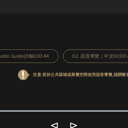
00:00:44
Audio Guide|English
02.
語音導覽｜中文
00:00:
注意:若於公共區域或展覽空間使用語音導覽,請調整
⊲
⊳