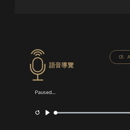
01.
語音導覽
Paused...
Restart
Play