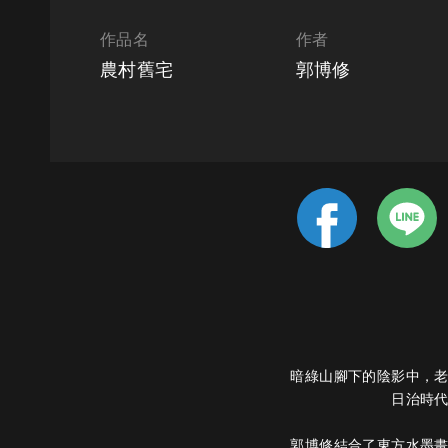
作品名
作者
農村舊宅
郭博修
暗綠山腳下的陰影中，
日治時
郭博修結合了東方水墨