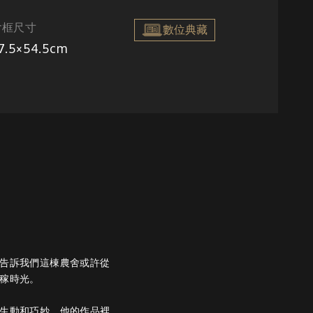
含框尺寸
數位典藏
7.5×54.5cm
告訴我們這棟農舍或許從
稼時光。
生動和巧妙。他的作品裡