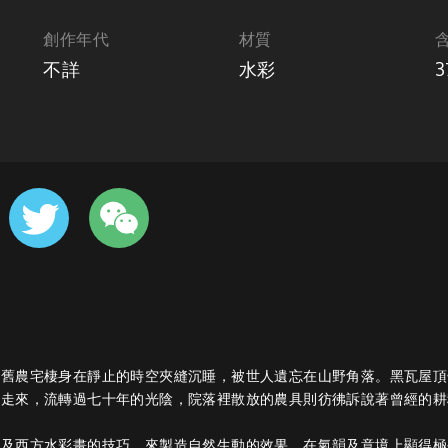
創作年代
材質
不詳
水彩
3
老舊農宅棲身在靜止的時空夾縫沉睡，被世人遺忘在山野角落。黑瓦屋頂
代走來，流轉過七十年的光陰，院落裡散放的農具則彷彿訴說著曾經的耕
畫及西方水彩畫的技巧，來製造自然生動的效果，在氣韻及意境上顯得極