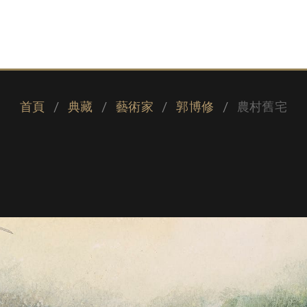
首頁
典藏
藝術家
郭博修
農村舊宅