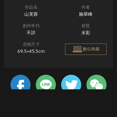
作品名
作者
山芙蓉
施翠峰
創作年代
材質
不詳
水彩
含框尺寸
數位典藏
69.5×45.5cm