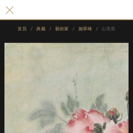
首頁
典藏
藝術家
施翠峰
山芙蓉