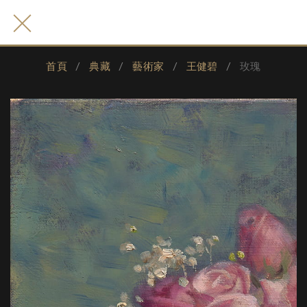
首頁
典藏
藝術家
王健碧
玫瑰