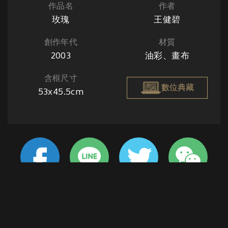
作品名
作者
玫瑰
王健碧
創作年代
材質
2003
油彩、畫布
含框尺寸
數位典藏
53x45.5cm