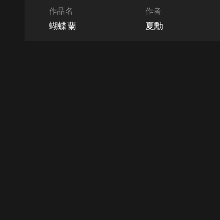
作品名
作者
蝴蝶蘭
夏勳
受到戰後臺灣多元文化
色彩變化見長。作品多