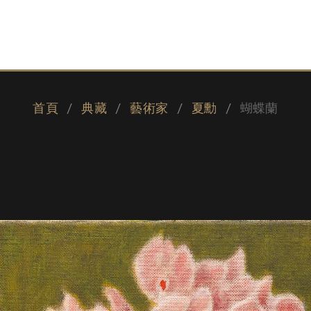
首頁
典藏
藝術家
夏勳
蝴蝶蘭