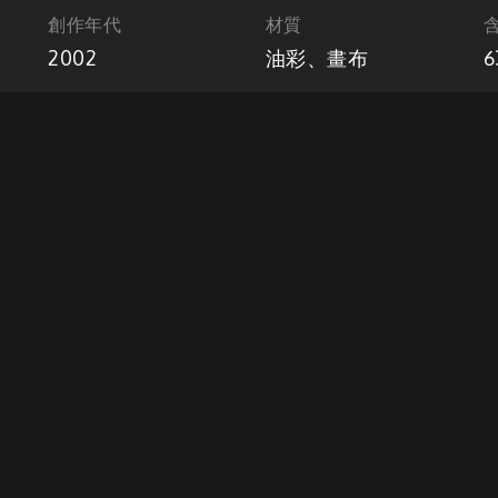
創作年代
材質
2002
油彩、畫布
6
激盪影響之下，夏勳的作品有著廣納中西方及臺灣本土的技法特色，以其
為花卉靜物的描繪，此畫作筆下的蝴蝶蘭數大華美，飽滿玲瓏的枇杷也為
意象，體現畫家對於日常安適景象的期待及觀察入微。