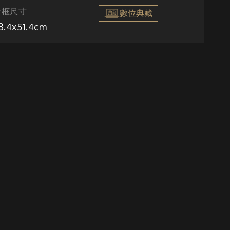
含框尺寸
數位典藏
3.4x51.4cm
細膩的描繪與嚴謹考慮的
整體畫作增添豐饒完滿的