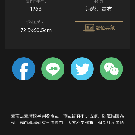
創作年代
材質
1966
油彩、畫布
含框尺寸
數位典藏
72.5x60.5cm
臺南是臺灣較早開發地區，市區留有不少古蹟。以這幅圖為
例，粉白磚牆砌有三道拱門，大方不失優雅，但是紅瓦屋頂
已經開始塌陷，背後的馬背屋簷，顯示出當年的榮華，但一