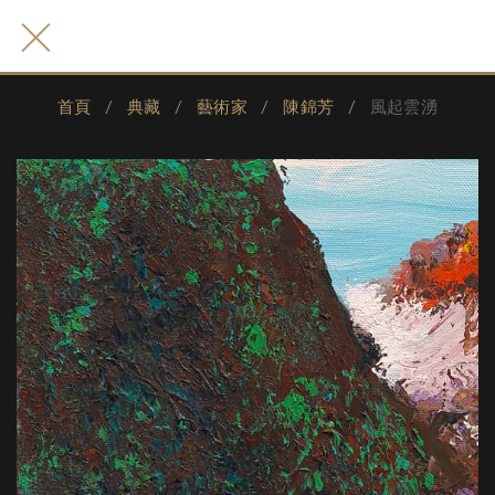
首頁
典藏
藝術家
陳錦芳
風起雲湧