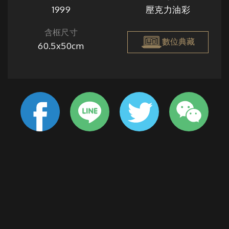
1999
壓克力油彩
含框尺寸
數位典藏
60.5x50cm
此幅描繪高山風起雲湧的莫測變幻與氣勢。風在山壁上、在
樹梢間呼嘯著俯衝、奔馳，驟起潔白的雲滾滾翻騰、浪湧如
海濤，氣勢凜然的一幕在畫家力求寫實細膩的筆觸下，於畫
布上緩緩舒展著氣韻。壓克力和油彩的堆疊，讓山脊更顯堅