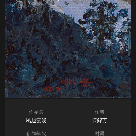
作品名
作者
風起雲湧
陳錦芳
創作年代
材質