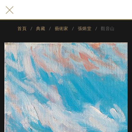
首頁
典藏
藝術家
張炳堂
觀音山