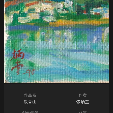
作品名
作者
觀音山
張炳堂
創作年代
材質