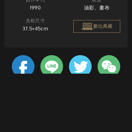
1990
油彩、畫布
含框尺寸
數位典藏
37.5×45cm
前山的墨綠與後山的靛青，使人感受到畫家的獨樹一格。畫
面下方三分之一的河畔街屋，明亮的色調十分突出。藍天中
飄飛的雲朵，在淡水河投下倒影，開闊之餘有著協和的美
感。