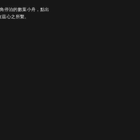
角停泊的數葉小舟，點出
在茲心之所繫。