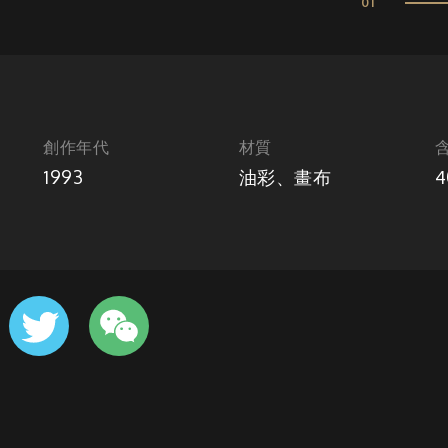
01
創作年代
材質
1993
油彩、畫布
4