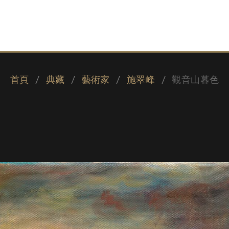
首頁
典藏
藝術家
施翠峰
觀音山暮色