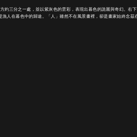
下方約三分之一處，並以紫灰色的雲彩，表現出暮色的詭麗與奇幻。右下
是漁人在暮色中的歸途。「人」雖然不在風景畫裡，卻是畫家始終念茲
下一個作品
作品主題