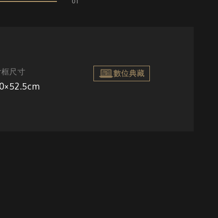
01
含框尺寸
數位典藏
0×52.5cm