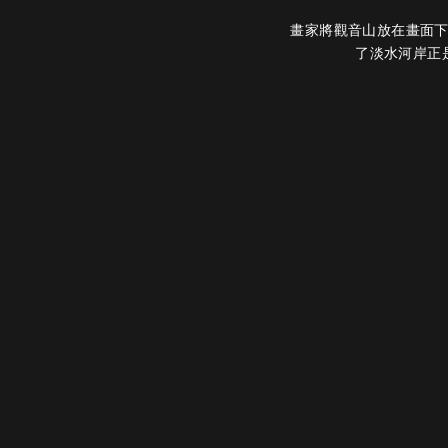
畫家將觀音山放在畫面
了淡水河岸正