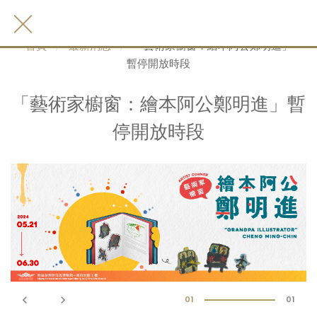
首頁
最新消息
「藝術家櫥窗：繪本阿公鄭明進」
暫停開放時段
「藝術家櫥窗：繪本阿公鄭明進」暫
停開放時段
keyboard_arrow_left
keyboard_arrow_right
01
01