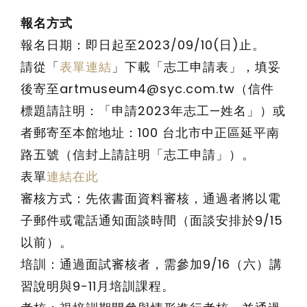
報名方式
報名日期：即日起至2023/09/10(日)止。
請從「
表單連結
」下載「志工申請表」，填妥
後寄至artmuseum4@syc.com.tw（信件
標題請註明：「申請2023年志工—姓名」）或
者郵寄至本館地址：100 台北市中正區延平南
路五號（信封上請註明「志工申請」）。
表單
連結在此
審核方式：先依書面資料審核，通過者將以電
子郵件或電話通知面談時間（面談安排於9/15
以前）。
培訓：通過面試審核者，需參加9/16（六）講
習說明與9-11月培訓課程。