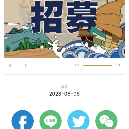
keyboard_arrow_left
keyboard_arrow_right
01
01
日期
2023-08-06