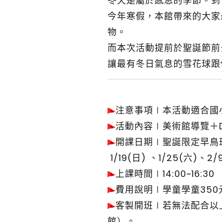
冬天是屬於感恩的季節。到
今年寒假，本館帶來的大家
物。
而本次活動提前於聖誕節前
讓最有冬日氣息的雪花球跟
注意事項∣本活動適合國
活動內容∣美術館導覽＋D
開課日期∣聖誕限定早鳥班－
1/19(日) 、1/25(六)、2/
上課時間∣14:00~16:30
費用說明∣學童學童350元
客製開班∣若無法配合以
館）。