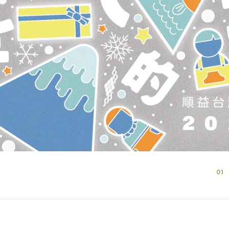
01
02
03
04