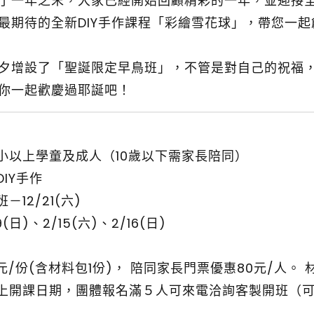
了一年之末，大家已經開始回顧精彩的一年，並迎接
最期待的全新DIY手作課程「彩繪雪花球」，帶您一
夕增設了「聖誕限定早鳥班」，不管是對自己的祝福
你一起歡慶過耶誕吧！
小以上學童及成人（10歲以下需家長陪同）
IY手作
12/21(六)
9(日)、2/15(六)、2/16(日)
/份(含材料包1份)， 陪同家長門票優惠80元/人。 
上開課日期，團體報名滿５人可來電洽詢客製開班（