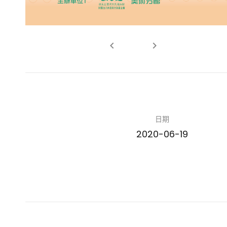
keyboard_arrow_left
keyboard_arrow_right
日期
2020-06-19